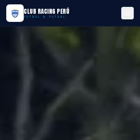
7
CLUB RACING PERÚ
FÚTBOL & FUTSAL