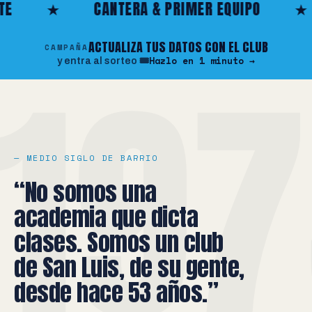
CANTERA & PRIMER EQUIPO
★
SAN LU
19
ACTUALIZA TUS DATOS CON EL CLUB
CAMPAÑA
Hazlo en 1 minuto →
y entra al sorteo 🎟️
— MEDIO SIGLO DE BARRIO
“No somos una
academia que dicta
clases. Somos un club
de San Luis, de su gente,
desde hace 53 años.”